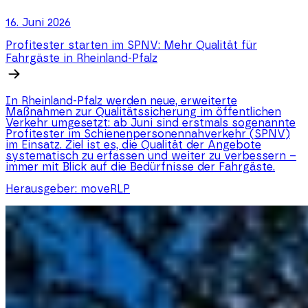
16. Juni 2026
Profitester starten im SPNV: Mehr Qualität für
Fahrgäste in Rheinland-Pfalz
In Rheinland-Pfalz werden neue, erweiterte
Maßnahmen zur Qualitätssicherung im öffentlichen
Verkehr umgesetzt: ab Juni sind erstmals sogenannte
Profitester im Schienenpersonennahverkehr (SPNV)
im Einsatz. Ziel ist es, die Qualität der Angebote
systematisch zu erfassen und weiter zu verbessern –
immer mit Blick auf die Bedürfnisse der Fahrgäste.
Herausgeber:
moveRLP