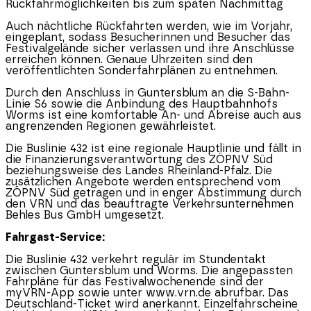
Rückfahrmöglichkeiten bis zum späten Nachmittag
Auch nächtliche Rückfahrten werden, wie im Vorjahr,
eingeplant, sodass Besucherinnen und Besucher das
Festivalgelände sicher verlassen und ihre Anschlüsse
erreichen können. Genaue Uhrzeiten sind den
veröffentlichten Sonderfahrplänen zu entnehmen.
Durch den Anschluss in Guntersblum an die S-Bahn-
Linie S6 sowie die Anbindung des Hauptbahnhofs
Worms ist eine komfortable An- und Abreise auch aus
angrenzenden Regionen gewährleistet.
Die Buslinie 432 ist eine regionale Hauptlinie und fällt in
die Finanzierungsverantwortung des ZÖPNV Süd
beziehungsweise des Landes
Rheinland-Pfalz
. Die
zusätzlichen Angebote werden entsprechend vom
ZÖPNV Süd getragen und in enger Abstimmung durch
den VRN und das beauftragte Verkehrsunternehmen
Behles Bus GmbH umgesetzt.
Fahrgast-Service:
Die Buslinie 432 verkehrt regulär im Stundentakt
zwischen Guntersblum und Worms. Die angepassten
Fahrpläne für das Festivalwochenende sind der
myVRN-App sowie unter www.vrn.de abrufbar. Das
Deutschland-Ticket wird anerkannt. Einzelfahrscheine