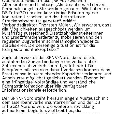
Oberwesterwaldstrecke (RB 90) zwischen
Altenkirchen und Limburg. „Als Ursache wird derzeit
Personalmangel in Stellwerken genannt. Wir haben die
DB InfraGO um eine kurzfristige Erläuterung der
konkreten Ursachen und des betroffenen
Streckenabschnitts gebeten“, erklärt
Verbandsdirektor Thorsten Müller. „Wir erwarten, dass
alle Möglichkeiten ausgeschöpft werden, um
kurzfristig ausreichend Ersatzfahrdienstleiterinnen
und Ersatzfahrdienstleiter zu mobilisieren und den
regulären Zugverkehr schnellstmöglich wieder zu
stabilisieren. Die derzeitige Situation ist für die
Fahrgäste nicht akzeptabel.“
Zugleich erwartet der SPNV-Nord, dass für alle
ausfallenden Zugverbindungen ein verlässlicher
Schienenersatzverkehr bereitgestellt wird. Die
Fahrgäste müssen sich darauf verlassen können, dass
Ersatzbusse in ausreichender Kapazität verkehren und
Anschlüsse möglichst gesichert werden. Ebenso ist
eine frühzeitige, vollständige und verständliche
Fahrgastinformation über alle verfügbaren
Informationskanäle erforderlich.
Der SPNV-Nord steht hierzu in engem Austausch mit
dem Eisenbahnverkehrsunternehmen und der DB
InfraGO AG und wird die weitere Entwicklung
aufmerksam begleiten. Ziel bleibt es, die