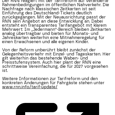
Der RNN reagiert mit der Tarifreform auf veränderte
Rahmenbedingungen im öffentlichen Nahverkehr. Die
Nachfrage nach klassischen Zeitkarten ist seit
Einführung des Deutschland-Tickets deutlich
zurückgegangen. Mit der Neuausrichtung passt der
RNN sein Angebot an diese Entwicklung an. Dabei
entsteht ein transparentes Tarifangebot mit klarem
Mehrwert: Im „Jedermann“-Bereich bleiben Zeitkarten
analog übertragbar und bieten für Monats- und
Jahreskarten weiterhin eine Mitnahmeregelung für
einen Erwachsenen und alle eigenen Kinder.
Von der Reform unberührt bleibt zunächst der
Gelegenheitsverkehr mit Einzel- und Tageskarten. Hier
gilt weiterhin das bestehende Waben- und
Preisstufensystem. Auch hier plant der RNN eine
schrittweise Vereinfachung, die für 2027 vorgesehen
ist.
Weitere Informationen zur Tarifreform und den
konkreten Änderungen für Fahrgäste stehen unter
www.rnn.info/tarif-update/