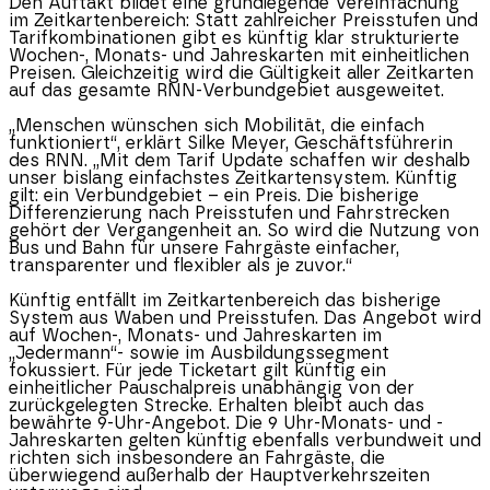
Den Auftakt bildet eine grundlegende Vereinfachung
im Zeitkartenbereich: Statt zahlreicher Preisstufen und
Tarifkombinationen gibt es künftig klar strukturierte
Wochen-, Monats- und Jahreskarten mit einheitlichen
Preisen. Gleichzeitig wird die Gültigkeit aller Zeitkarten
auf das gesamte RNN-Verbundgebiet ausgeweitet.
„Menschen wünschen sich Mobilität, die einfach
funktioniert“, erklärt Silke Meyer, Geschäftsführerin
des RNN. „Mit dem Tarif Update schaffen wir deshalb
unser bislang einfachstes Zeitkartensystem. Künftig
gilt: ein Verbundgebiet – ein Preis. Die bisherige
Differenzierung nach Preisstufen und Fahrstrecken
gehört der Vergangenheit an. So wird die Nutzung von
Bus und Bahn für unsere Fahrgäste einfacher,
transparenter und flexibler als je zuvor.“
Künftig entfällt im Zeitkartenbereich das bisherige
System aus Waben und Preisstufen. Das Angebot wird
auf Wochen-, Monats- und Jahreskarten im
„Jedermann“- sowie im Ausbildungssegment
fokussiert. Für jede Ticketart gilt künftig ein
einheitlicher Pauschalpreis unabhängig von der
zurückgelegten Strecke. Erhalten bleibt auch das
bewährte 9-Uhr-Angebot. Die 9 Uhr-Monats- und -
Jahreskarten gelten künftig ebenfalls verbundweit und
richten sich insbesondere an Fahrgäste, die
überwiegend außerhalb der Hauptverkehrszeiten