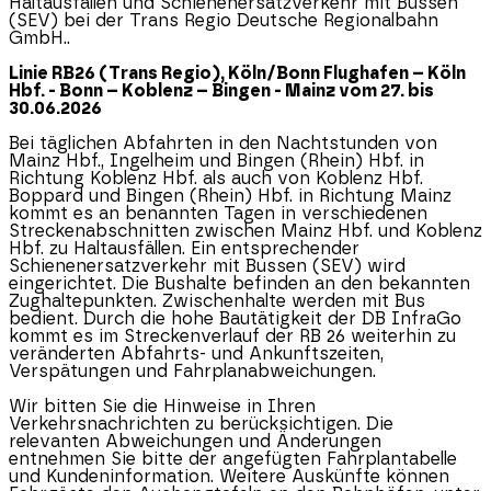
Haltausfällen und Schienenersatzverkehr mit Bussen
(SEV) bei der Trans Regio Deutsche Regionalbahn
GmbH..
Linie RB26 (Trans Regio), Köln/Bonn Flughafen – Köln
Hbf. - Bonn – Koblenz – Bingen - Mainz vom 27. bis
30.06.2026
Bei täglichen Abfahrten in den Nachtstunden von
Mainz Hbf., Ingelheim und Bingen (Rhein) Hbf. in
Richtung Koblenz Hbf. als auch von Koblenz Hbf.
Boppard und Bingen (Rhein) Hbf. in Richtung Mainz
kommt es an benannten Tagen in verschiedenen
Streckenabschnitten zwischen Mainz Hbf. und Koblenz
Hbf. zu Haltausfällen. Ein entsprechender
Schienenersatzverkehr mit Bussen (SEV) wird
eingerichtet. Die Bushalte befinden an den bekannten
Zughaltepunkten. Zwischenhalte werden mit Bus
bedient. Durch die hohe Bautätigkeit der DB InfraGo
kommt es im Streckenverlauf der RB 26 weiterhin zu
veränderten Abfahrts- und Ankunftszeiten,
Verspätungen und Fahrplanabweichungen.
Wir bitten Sie die Hinweise in Ihren
Verkehrsnachrichten zu berücksichtigen. Die
relevanten Abweichungen und Änderungen
entnehmen Sie bitte der angefügten Fahrplantabelle
und Kundeninformation. Weitere Auskünfte können