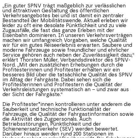
„Ein guter SPNV trägt maßgeblich zur verlässlichen
und attraktiven Gestaltung des öffentlichen
Verkehrsangebotes bei und ist damit ein zentraler
Bestandteil der Mobilitätswende. Aktuell erleben wir
leider zu oft eine desolate Pünktlichkeit und zu viele
Zugausfälle, die fast das ganze Erleben mit der
Eisenbahn dominieren. In unseren Verkehrsverträgen
machen wir umfangreich Vorgaben, welche Qualität
wir für ein gutes Reiseerlebnis erwarten. Saubere und
moderne Fahrzeuge sowie freundlicher und ehrlicher
Service gehören auch neben der Zuverlässigkeit dazu,“
erklärt Thorsten Müller, Verbandsdirektor des SPNV-
Nord. „Mit den zusätzlichen Erhebungen durch die
Profitesterinnen und Profitester erhalten wir ein
besseres Bild über die tatsächliche Qualität des SPNV
im Alltag der Fahrgäste. Dabei sehen sich die
Profitesterinnen und Profitestern die Qualität der
Verkehrsleistungen systematisch an – und zwar aus
der Sicht der Fahrgäste.“
Die Profitester*innen kontrollieren unter anderem die
Sauberkeit und technische Funktionalität der
Fahrzeuge, die Qualität der Fahrgastinformation sowie
die Aktivität des Zugpersonals. Auch
Betriebsstörungen, Pünktlichkeit und der
Schienenersatzverkehr (SEV) werden bewertet.
Darüber hinaus werden rund 200 Stationen im