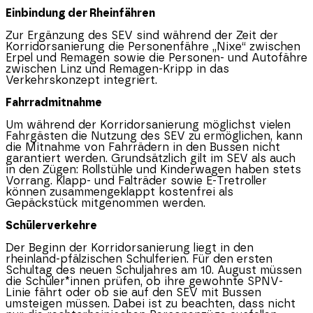
Einbindung der Rheinfähren
Zur Ergänzung des SEV sind während der Zeit der
Korridorsanierung die Personenfähre „Nixe“ zwischen
Erpel und Remagen sowie die Personen- und Autofähre
zwischen Linz und Remagen-Kripp in das
Verkehrskonzept integriert.
Fahrradmitnahme
Um während der Korridorsanierung möglichst vielen
Fahrgästen die Nutzung des SEV zu ermöglichen, kann
die Mitnahme von Fahrrädern in den Bussen nicht
garantiert werden. Grundsätzlich gilt im SEV als auch
in den Zügen: Rollstühle und Kinderwagen haben stets
Vorrang. Klapp- und Falträder sowie E-Tretroller
können zusammengeklappt kostenfrei als
Gepäckstück mitgenommen werden.
Schülerverkehre
Der Beginn der Korridorsanierung liegt in den
rheinland-pfälzischen Schulferien. Für den ersten
Schultag des neuen Schuljahres am 10. August müssen
die Schüler*innen prüfen, ob ihre gewohnte SPNV-
Linie fährt oder ob sie auf den SEV mit Bussen
umsteigen müssen. Dabei ist zu beachten, dass nicht