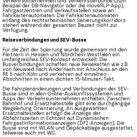
Verkehrsunternehmen und Verkehrsverbünde (zum
Beispiel der DB-Navigator oder die moveRLP-App),
Fahrgastzentren und Verkaufsstellen sowie an
Fahrkartenautomaten. Die Fahrkartenautomaten
entlang des rechtsrheinischen Sanierungskorridors
stehen während der gesamten Bauzeit nicht zur
Verfügung.
Reiseverbindungen und SEV-Busse
Für die Zeit der Sperrung wurde gemeinsam mit den
Partnern in Hessen und Nordrhein-Westfalen ein
umfangreiches SEV-Konzept entwickelt. Die
Busverbindungen schaffen neue Reiseketten wie z.B.
von Neuwied nach Andernach mit Anschluss an den
RE 5 nach Köln und verkehren auf einzelnen
Abschnitten in einem dichten 15-Minuten-Takt.
Die Fahrplanänderungen und Verbindungen der SEV-
Busse sind in allen Online-Auskunftssystemen und
Apps der Verkehrsunternehmen enthalten. Zwischen
Bahnhof und Ersatzhaltestelle gibt eine durchgängige
Wegeleitung Orientierung. An ausgewählten
Ersatzhaltestellen erfolgt die Anzeige der
Abfahrtszeiten in Echtzeit auf Dynamischen
Fahrgastinformationsanzeigen (DFI-Anzeigen). Die
Busse sind mit WLAN und Gepäckablage ausgestattet,
teilweise auch mit WC.