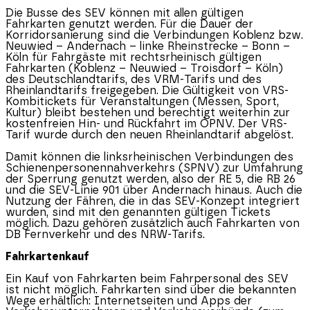
Die Busse des SEV können mit allen gültigen
Fahrkarten genutzt werden. Für die Dauer der
Korridorsanierung sind die Verbindungen Koblenz bzw.
Neuwied – Andernach – linke Rheinstrecke – Bonn –
Köln für Fahrgäste mit rechtsrheinisch gültigen
Fahrkarten (Koblenz – Neuwied – Troisdorf – Köln)
des Deutschlandtarifs, des VRM-Tarifs und des
Rheinlandtarifs freigegeben. Die Gültigkeit von VRS-
Kombitickets für Veranstaltungen (Messen, Sport,
Kultur) bleibt bestehen und berechtigt weiterhin zur
kostenfreien Hin- und Rückfahrt im ÖPNV. Der VRS-
Tarif wurde durch den neuen Rheinlandtarif abgelöst.
Damit können die linksrheinischen Verbindungen des
Schienenpersonennahverkehrs (SPNV) zur Umfahrung
der Sperrung genutzt werden, also der RE 5, die RB 26
und die SEV-Linie 901 über Andernach hinaus. Auch die
Nutzung der Fähren, die in das SEV-Konzept integriert
wurden, sind mit den genannten gültigen Tickets
möglich. Dazu gehören zusätzlich auch Fahrkarten von
DB Fernverkehr und des NRW-Tarifs.
Fahrkartenkauf
Ein Kauf von Fahrkarten beim Fahrpersonal des SEV
ist nicht möglich. Fahrkarten sind über die bekannten
Wege erhältlich: Internetseiten und Apps der