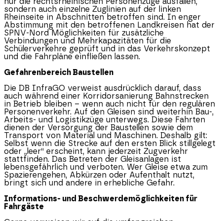
nur die rechtsrheinischen Personenzüge ausfallen,
sondern auch einzelne Zuglinien auf der linken
Rheinseite in Abschnitten betroffen sind. In enger
Abstimmung mit den betroffenen Landkreisen hat der
SPNV-Nord Möglichkeiten für zusätzliche
Verbindungen und Mehrkapazitäten für die
Schülerverkehre geprüft und in das Verkehrskonzept
und die Fahrpläne einfließen lassen.
Gefahrenbereich Baustellen
Die DB InfraGO verweist ausdrücklich darauf, dass
auch während einer Korridorsanierung Bahnstrecken
in Betrieb bleiben – wenn auch nicht für den regulären
Personenverkehr. Auf den Gleisen sind weiterhin Bau-,
Arbeits- und Logistikzüge unterwegs. Diese Fahrten
dienen der Versorgung der Baustellen sowie dem
Transport von Material und Maschinen. Deshalb gilt:
Selbst wenn die Strecke auf den ersten Blick stillgelegt
oder „leer“ erscheint, kann jederzeit Zugverkehr
stattfinden. Das Betreten der Gleisanlagen ist
lebensgefährlich und verboten. Wer Gleise etwa zum
Spazierengehen, Abkürzen oder Aufenthalt nutzt,
bringt sich und andere in erhebliche Gefahr.
Informations- und Beschwerdemöglichkeiten für
Fahrgäste