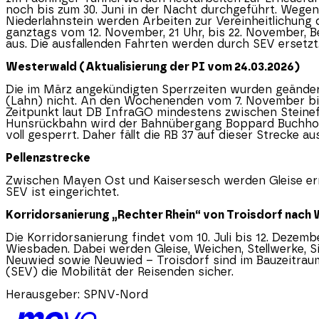
noch bis zum 30. Juni in der Nacht durchgeführt. Wegen
Niederlahnstein werden Arbeiten zur Vereinheitlichung 
ganztags vom 12. November, 21 Uhr, bis 22. November, B
aus. Die ausfallenden Fahrten werden durch SEV ersetzt
Westerwald (Aktualisierung der PI vom 24.03.2026)
Die im März angekündigten Sperrzeiten wurden geändert.
(Lahn) nicht. An den Wochenenden vom 7. November bis 3
Zeitpunkt laut DB InfraGO mindestens zwischen Steinefr
Hunsrückbahn wird der Bahnübergang Boppard Buchholz er
voll gesperrt. Daher fällt die RB 37 auf dieser Strecke 
Pellenzstrecke
Zwischen Mayen Ost und Kaisersesch werden Gleise erneuer
SEV ist eingerichtet.
Korridorsanierung „Rechter Rhein“ von Troisdorf nach
Die Korridorsanierung findet vom 10. Juli bis 12. Dezem
Wiesbaden. Dabei werden Gleise, Weichen, Stellwerke, 
Neuwied sowie Neuwied – Troisdorf sind im Bauzeitraum
(SEV) die Mobilität der Reisenden sicher.
Herausgeber:
SPNV-Nord