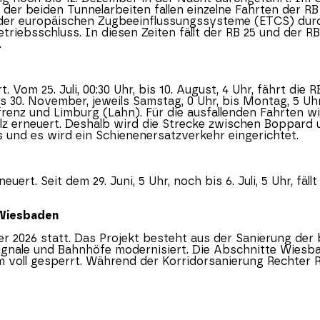
 der beiden Tunnelarbeiten fallen einzelne Fahrten der R
der europäischen Zugbeeinflussungssysteme (ETCS) durchg
etriebsschluss. In diesen Zeiten fällt der RB 25 und der
.
 Vom 25. Juli, 00:30 Uhr, bis 10. August, 4 Uhr, fährt 
0. November, jeweils Samstag, 0 Uhr, bis Montag, 5 Uhr,
enz und Limburg (Lahn). Für die ausfallenden Fahrten wi
neuert. Deshalb wird die Strecke zwischen Boppard und E
aus und es wird ein Schienenersatzverkehr eingerichtet.
t. Seit dem 29. Juni, 5 Uhr, noch bis 6. Juli, 5 Uhr, fäl
 Wiesbaden
ber 2026 statt. Das Projekt besteht aus der Sanierung de
Signale und Bahnhöfe modernisiert. Die Abschnitte Wies
 voll gesperrt. Während der Korridorsanierung Rechter R