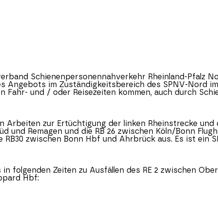
kverband Schienenpersonennahverkehr
Rheinland-Pfalz
No
t des Angebots im Zuständigkeitsbereich des SPNV-Nord im
n Fahr- und / oder Reisezeiten kommen, auch durch Schi
werden Arbeiten zur Ertüchtigung der linken Rheinstrecke 
üd und Remagen und die RB 26 zwischen Köln/Bonn Flugha
RB30 zwischen Bonn Hbf und Ahrbrück aus. Es ist ein S
 folgenden Zeiten zu Ausfällen des RE 2 zwischen Ober
ppard Hbf: