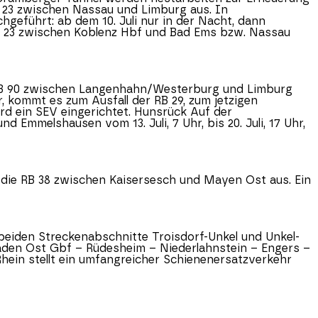
B 23 zwischen Nassau und Limburg aus. In
eführt: ab dem 10. Juli nur in der Nacht, dann
 RB 23 zwischen Koblenz Hbf und Bad Ems bzw. Nassau
die RB 90 zwischen Langenhahn/Westerburg und Limburg
 kommt es zum Ausfall der RB 29, zum jetzigen
rd ein SEV eingerichtet. Hunsrück Auf der
mmelshausen vom 13. Juli, 7 Uhr, bis 20. Juli, 17 Uhr,
lt die RB 38 zwischen Kaisersesch und Mayen Ost aus. Ein
r beiden Streckenabschnitte Troisdorf-Unkel und Unkel-
baden Ost Gbf – Rüdesheim – Niederlahnstein – Engers –
hein stellt ein umfangreicher Schienenersatzverkehr