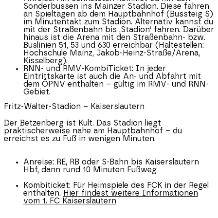
Sonderbussen ins Mainzer Stadion. Diese fahren
an Spieltagen ab dem Hauptbahnhof (Bussteig S)
im Minutentakt zum Stadion. Alternativ kannst du
mit der Straßenbahn bis ‚Stadion‘ fahren. Darüber
hinaus ist die Arena mit den Straßenbahn- bzw.
Buslinien 51, 53 und 630 erreichbar (Haltestellen:
Hochschule Mainz, Jakob-Heinz-Straße/Arena,
Kisselberg).
RNN- und RMV-KombiTicket:
In jeder
Eintrittskarte ist auch die An- und Abfahrt mit
dem ÖPNV enthalten – gültig im RMV- und RNN-
Gebiet.
Fritz-Walter-Stadion – Kaiserslautern
Der Betzenberg ist Kult. Das Stadion liegt
praktischerweise nahe am Hauptbahnhof – du
erreichst es zu Fuß in wenigen Minuten.
Anreise:
RE, RB oder S-Bahn bis Kaiserslautern
Hbf, dann rund 10 Minuten Fußweg
Kombiticket:
Für Heimspiele des FCK in der Regel
enthalten.
Hier findest weitere Informationen
vom 1. FC Kaiserslautern